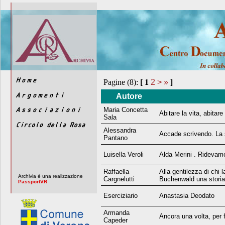
Pagine (8):
[
1
2
>
»
]
Autore
Maria Concetta
Abitare la vita, abitar
Sala
Alessandra
Accade scrivendo. La
Pantano
Luisella Veroli
Alda Merini . Rideva
Raffaella
Alla gentilezza di chi l
Archivia è una realizzazione
Cargnelutti
Buchenwald una storia
PassportVR
Eserciziario
Anastasia Deodato
Armanda
Ancora una volta, per 
Capeder