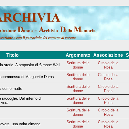
Titolo
Argomento
Associazione
S
Scrittura delle
Circolo della
e la storia. A proposito di Simone Weil
donne
Rosa
Scrittura delle
Circolo della
 scommessa di Marguerite Duras
donne
Rosa
Scrittura delle
Circolo della
mo come matte
donne
Rosa
a raccoglie. Dall'inferno di
Scrittura delle
Circolo della
 vera.
donne
Rosa
Scrittura delle
Circolo della
donne
Rosa
Scrittura delle
Circolo della
favore, una volta almeno
donne
Rosa