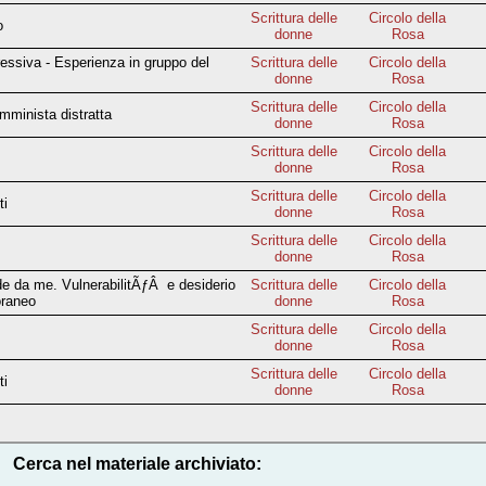
Scrittura delle
Circolo della
o
donne
Rosa
pressiva - Esperienza in gruppo del
Scrittura delle
Circolo della
donne
Rosa
Scrittura delle
Circolo della
emminista distratta
donne
Rosa
Scrittura delle
Circolo della
donne
Rosa
Scrittura delle
Circolo della
ti
donne
Rosa
Scrittura delle
Circolo della
n
donne
Rosa
e da me. VulnerabilitÃƒÂ e desiderio
Scrittura delle
Circolo della
oraneo
donne
Rosa
Scrittura delle
Circolo della
donne
Rosa
Scrittura delle
Circolo della
ti
donne
Rosa
Cerca nel materiale archiviato: