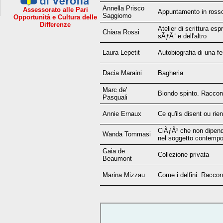
Annella Prisco
Assessorato alle Pari
Appuntamento in ross
Saggiomo
Opportunità e Cultura delle
Differenze
Atelier di scrittura es
Chiara Rossi
sÃƒÂ¨ e dell'altro
Laura Lepetit
Autobiografia di una f
Dacia Maraini
Bagheria
Marc de'
Biondo spinto. Raccon
Pasquali
Annie Ernaux
Ce qu'ils disent ou rie
CiÃƒÂ² che non dipend
Wanda Tommasi
nel soggetto contemp
Gaia de
Collezione privata
Beaumont
Marina Mizzau
Come i delfini. Raccon