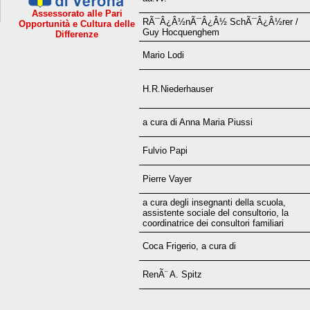
Assessorato alle Pari
RÃ¯Â¿Â½nÃ¯Â¿Â½ SchÃ¯Â¿Â½rer /
Opportunità e Cultura delle
Guy Hocquenghem
Differenze
Mario Lodi
H.R.Niederhauser
a cura di Anna Maria Piussi
Fulvio Papi
Pierre Vayer
a cura degli insegnanti della scuola,
assistente sociale del consultorio, la
coordinatrice dei consultori familiari
Coca Frigerio, a cura di
RenÃ¨ A. Spitz