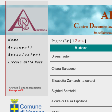
Pagine (3):
[
1
2
>
»
]
Autore
Diversi autori
Chiara Saraceno
Elisabetta Zamarchi, a cura di
Archivia è una realizzazione
PassportVR
Sigfried Bernfeld
a cura di Laura Cipollone
aa.vv.