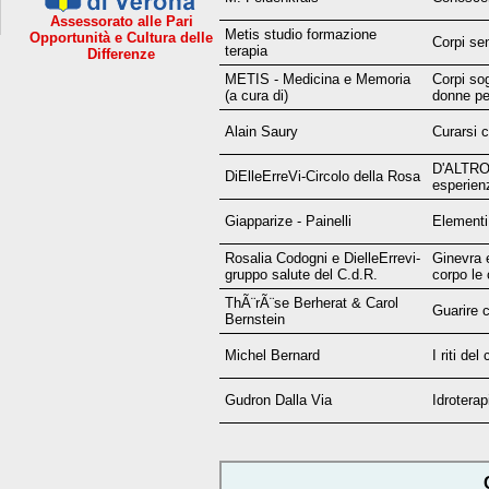
Assessorato alle Pari
Metis studio formazione
Opportunità e Cultura delle
Corpi sen
terapia
Differenze
METIS - Medicina e Memoria
Corpi sog
(a cura di)
donne pe
Alain Saury
Curarsi c
D'ALTRO
DiElleErreVi-Circolo della Rosa
esperienz
Giapparize - Painelli
Elementi,
Rosalia Codogni e DielleErrevi-
Ginevra 
gruppo salute del C.d.R.
corpo le 
ThÃ¨rÃ¨se Berherat & Carol
Guarire c
Bernstein
Michel Bernard
I riti del
Gudron Dalla Via
Idroterap