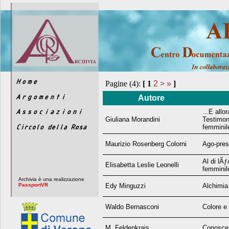
Pagine (4):
[
1
2
>
»
]
Autore
...E allo
Giuliana Morandini
Testimon
femminil
Maurizio Rosenberg Colorni
Ago-pres
Al di lÃ
Elisabetta Leslie Leonelli
femminil
Archivia è una realizzazione
PassportVR
Edy Minguzzi
Alchimia
Waldo Bernasconi
Colore e
M. Feldenkrais
Conoscer