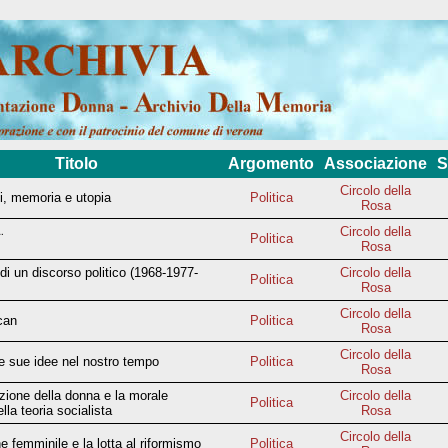
Titolo
Argomento
Associazione
S
Circolo della
i, memoria e utopia
Politica
Rosa
Circolo della
¨
Politica
Rosa
i un discorso politico (1968-1977-
Circolo della
Politica
Rosa
Circolo della
can
Politica
Rosa
Circolo della
e sue idee nel nostro tempo
Politica
Rosa
zione della donna e la morale
Circolo della
Politica
lla teoria socialista
Rosa
Circolo della
e femminile e la lotta al riformismo
Politica