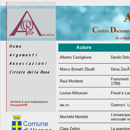
Autore
Alberto Castiglione
Danilo Dolc
Marco Bonatti Zbudil
Dona ZezÃ
Frammenti d
Raul Mordenti
1789)
Louise Althusser
Freud e La
Archivia è una realizzazione
aa.vv.
Gramsci. L
PassportVR
L'emancipa
Mechtild Merfeld
sessuale ne
Clara Zetkin
La question