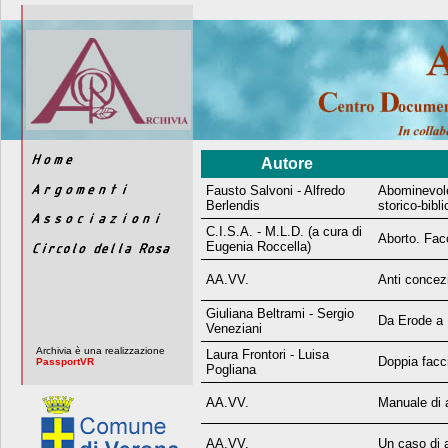
Autore
Fausto Salvoni - Alfredo
Abominevole
Berlendis
storico-bibl
C.I.S.A. - M.L.D. (a cura di
Aborto. Fac
Eugenia Roccella)
AA.VV.
Anti concezi
Giuliana Beltrami - Sergio
Da Erode a P
Veneziani
Archivia è una realizzazione
Laura Frontori - Luisa
Doppia fac
PassportVR
Pogliana
AA.VV.
Manuale di 
AA.VV.
Un caso di a