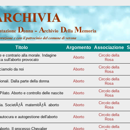
Titolo
Argomento
Associazione
S
 e contrario alla morale. Indagine
Circolo della
Aborto
ica sull'aborto provocato
Rosa
Circolo della
ciamolo da noi
Aborto
Rosa
Circolo della
onali. Dalla parte della donna
Aborto
Rosa
Circolo della
ilato. Aborto e controllo delle nascite
Aborto
Rosa
Circolo della
cia. SocietÃƒÂ maternitÃƒÂ aborto
Aborto
Rosa
Circolo della
autocura e autogestione dell'aborto
Aborto
Rosa
Circolo della
borto. Il processo Chevalier
Aborto