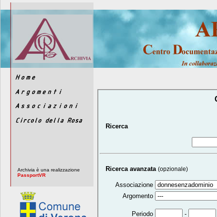
Ricerca
Ricerca avanzata
(opzionale)
Archivia è una realizzazione
PassportVR
Associazione
Argomento
-
Periodo