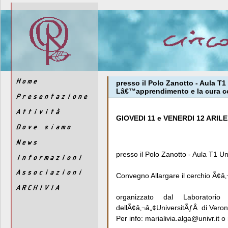
presso il Polo Zanotto - Aula T1
Lâ€™apprendimento e la cura co
GIOVEDI 11 e VENERDI 12 ARILE
presso il Polo Zanotto - Aula T1 U
Convegno Allargare il cerchio Ã¢â
organizzato dal Laboratori
dellÃ¢â‚¬â„¢UniversitÃƒÂ di Veron
Per info: marialivia.alga@univr.it 