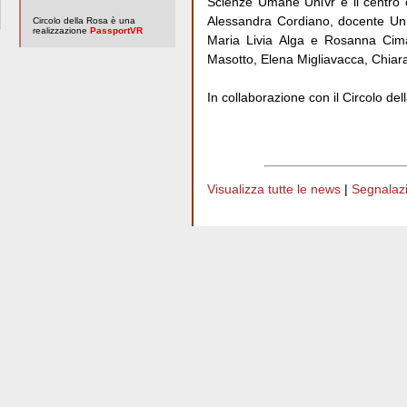
Scienze Umane UniVr e il centro 
Alessandra Cordiano, docente Univr
Circolo della Rosa è una
realizzazione
PassportVR
Maria Livia Alga e Rosanna Cima 
Masotto, Elena Migliavacca, Chiar
In collaborazione con il Circolo d
Visualizza tutte le news
|
Segnalazio