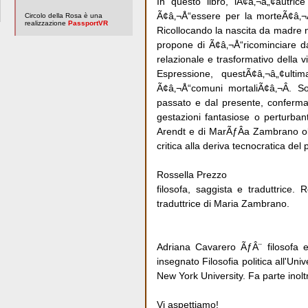
In questo libro, lÃ¢â‚¬â„¢autri
Ã¢â‚¬Å“essere per la morteÃ¢â‚¬Â
Circolo della Rosa è una
realizzazione
PassportVR
Ricollocando la nascita da madre ne
propone di Ã¢â‚¬Å“ricominciare dal
relazionale e trasformativo della 
Espressione, questÃ¢â‚¬â„¢ulti
Ã¢â‚¬Å“comuni mortaliÃ¢â‚¬Â. S
passato e dal presente, conferma
gestazioni fantasiose o perturbant
Arendt e di MarÃƒÂ­a Zambrano oltr
critica alla deriva tecnocratica del
Rossella Prezzo
filosofa, saggista e traduttrice. 
traduttrice di Maria Zambrano.
Adriana Cavarero ÃƒÂ¨ filosofa e 
insegnato Filosofia politica all'Un
New York University. Fa parte inol
Vi aspettiamo!