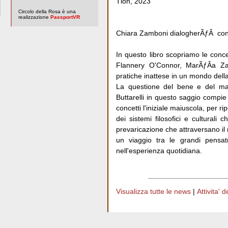
Tlon, 2023
Circolo della Rosa è una
realizzazione
PassportVR
Chiara Zamboni dialogherÃƒÂ con 
In questo libro scopriamo le conc
Flannery O'Connor, MarÃƒÂ­a Za
pratiche inattese in un mondo della v
La questione del bene e del ma
Buttarelli in questo saggio compie 
concetti l'iniziale maiuscola, per ri
dei sistemi filosofici e culturali
prevaricazione che attraversano il 
un viaggio tra le grandi pensat
nell'esperienza quotidiana.
Visualizza tutte le news
|
Attivita' 