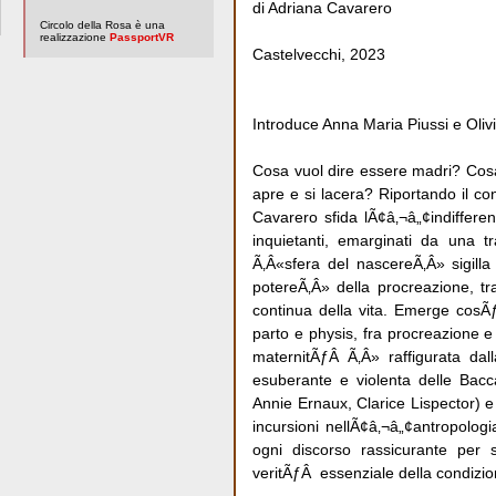
di Adriana Cavarero
Circolo della Rosa è una
realizzazione
PassportVR
Castelvecchi, 2023
Introduce Anna Maria Piussi e Oliv
Cosa vuol dire essere madri? Cosa 
apre e si lacera? Riportando il co
Cavarero sfida lÃ¢â‚¬â„¢indifferen
inquietanti, emarginati da una tr
Ã‚Â«sfera del nascereÃ‚Â» sigill
potereÃ‚Â» della procreazione, tr
continua della vita. Emerge cosÃ
parto e physis, fra procreazione
maternitÃƒÂ Ã‚Â» raffigurata dal
esuberante e violenta delle Bacc
Annie Ernaux, Clarice Lispector) e 
incursioni nellÃ¢â‚¬â„¢antropologia
ogni discorso rassicurante per 
veritÃƒÂ essenziale della condiz