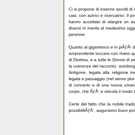
Ci si propone di inserire ascolti di 
casi, con autrici e ricercatrici. Il
hanno accettato di elargire un as
diversi in merito al medesimo ogget
perenne.
Quanto al gigantesco e in piÃƒÂ¹ 
sorprendente toccare con mano qua
di Diotima, e a tutte le Donne di p
la coerenza del racconto: autobiogr
Antigone, legata alla religione 
legata e passaggio (nel senso pluri
di concerto e di una nuova umani
corpo, che ÃƒÂ¨ e veicola il modo tu
Certe del fatto che la nobile trad
possibilitÃƒÂ , auguriamo buon po