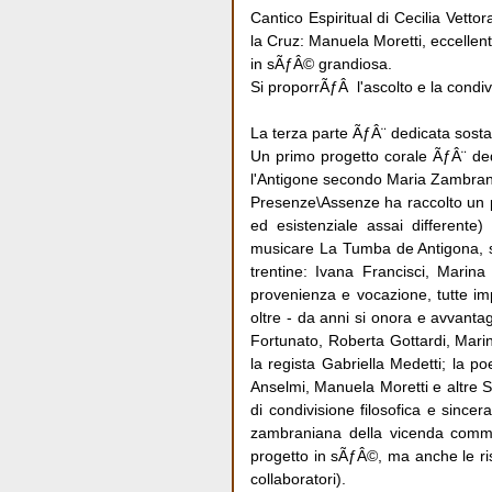
Cantico Espiritual di Cecilia Vetto
la Cruz: Manuela Moretti, eccellen
in sÃƒÂ© grandiosa.
Si proporrÃƒÂ l'ascolto e la condivi
La terza parte ÃƒÂ¨ dedicata sosta
Un primo progetto corale ÃƒÂ¨ ded
l'Antigone secondo Maria Zambra
Presenze\Assenze ha raccolto un pr
ed esistenziale assai differente
musicare La Tumba de Antigona, si
trentine: Ivana Francisci, Marina 
provenienza e vocazione, tutte imp
oltre - da anni si onora e avvant
Fortunato, Roberta Gottardi, Mari
la regista Gabriella Medetti; la p
Anselmi, Manuela Moretti e altre S
di condivisione filosofica e sincer
zambraniana della vicenda commov
progetto in sÃƒÂ©, ma anche le ri
collaboratori).