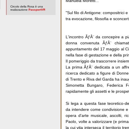
Manuela Moretti...
Circolo della Rosa è una
realizzazione
PassportVR
"Sul filo di Antigone: compositrici e 
tra evocazione, filosofia e sconcert
L'incontro ÃƒÂ¨ da concepire a piÃ
donna convenuta ÃƒÂ¨ chiamata 
appuntamento del 17 maggio al Circo
nella fase di gestazione e della pri
Il pomeriggio da trascorrere insieme
La prima ÃƒÂ¨ dedicata a un affr
ricerca dedicato a figure di Donne 
di Trento e Riva del Garda ha inau
Simonetta Bungaro, Federica Fo
rapidamente gli assetti e le prospet
Si lega a questa fase teoretico-d
da intendere come condivisione e
opera d'arte musicale, ascolti, 
Paolo, volte a valorizzare (e prima
la cui vita interseca il territorio t