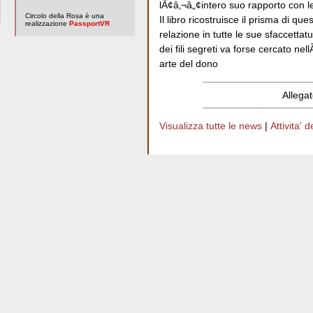
lÃ¢â‚¬â„¢intero suo rapporto con le
Circolo della Rosa è una
Il libro ricostruisce il prisma di que
realizzazione
PassportVR
relazione in tutte le sue sfaccetta
dei fili segreti va forse cercato nel
arte del dono
Allega
Visualizza tutte le news
|
Attivita' 