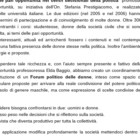
e pari opportunità nei centri decisionali della politica
" promoss
unità, su iniziativa dell'On. Stefania Prestigiacomo, e realizzat
lte università italiane. Le due edizioni (nel 2005 e nel 2006) hann
ermini di partecipazione e di coinvolgimento di molte donne. Oltre 30
 entrambi i corsi: studentesse, donne della società civile che si son
ta, ai temi delle pari opportunità.
eressanti, attuali ed arricchenti fossero i contenuti e nel contemp
 una fattiva presenza delle donne stesse nella politica. Inoltre l'ambient
rgie e proposte.
erdere tale ricchezza e, con l'aiuto sempre presente e fattivo dell
portunità professoressa Elda Baggio, abbiamo creato un coordinament
tituzione di un
Forum politico delle donne
, inteso come spazio d
ulare proposte per arrivare alla reale condivisione del potere politico
solo di genere maschile, ma come espressione di scelte condivise de
idere bisogna confrontarsi in due: uomini e donne.
sso peso nelle decisioni che si riflettono sulla società.
ista che diventa produttivo per tutta la collettività.
a applicazione modifica profondamente la società mettendoci dentro i