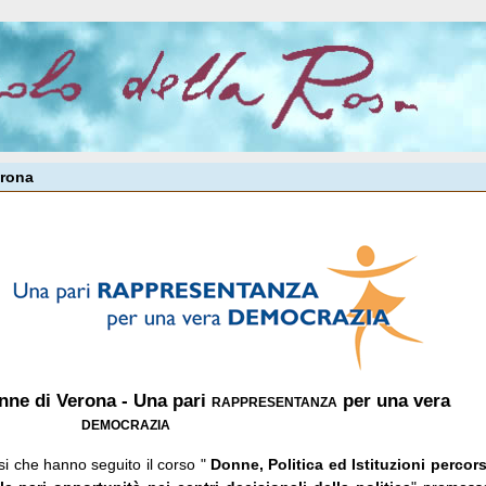
erona
onne di Verona - Una pari
rappresentanza
per una vera
democrazia
i che hanno seguito il corso "
Donne, Politica ed Istituzioni percors