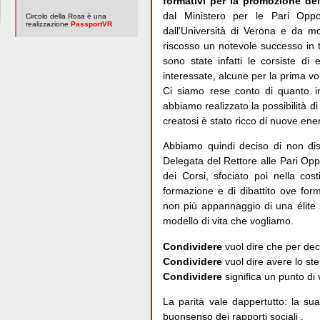
formativi per la promozione dell
dal Ministero per le Pari Opport
Circolo della Rosa è una
realizzazione
PassportVR
dall'Università di Verona e da mo
riscosso un notevole successo in t
sono state infatti le corsiste di
interessate, alcune per la prima vol
Ci siamo rese conto di quanto int
abbiamo realizzato la possibilità di
creatosi è stato ricco di nuove ene
Abbiamo quindi deciso di non disp
Delegata del Rettore alle Pari Op
dei Corsi, sfociato poi nella cos
formazione e di dibattito ove form
non più appannaggio di una élite 
modello di vita che vogliamo.
Condividere
vuol dire che per dec
Condividere
vuol dire avere lo ste
Condividere
significa un punto di v
La parità vale dappertutto: la su
buonsenso dei rapporti sociali .