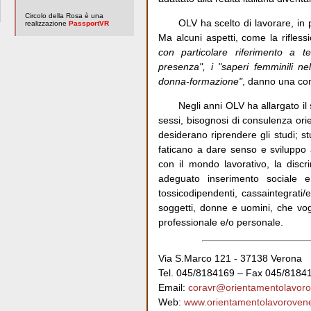
Circolo della Rosa è una
OLV ha scelto di lavorare, in p
realizzazione
PassportVR
Ma alcuni aspetti, come la riflessi
con particolare riferimento a te
presenza", i "saperi femminili ne
donna-formazione"
, danno una conn
Negli anni OLV ha allargato i
sessi, bisognosi di consulenza ori
desiderano riprendere gli studi; st
faticano a dare senso e sviluppo a
con il mondo lavorativo, la disc
adeguato inserimento sociale e
tossicodipendenti, cassaintegrati/
soggetti, donne e uomini, che vog
professionale e/o personale.
Via S.Marco 121 - 37138 Verona
Tel. 045/8184169 – Fax 045/8184
Email:
coravr@orientamentolavor
Web:
www.orientamentolavoroven